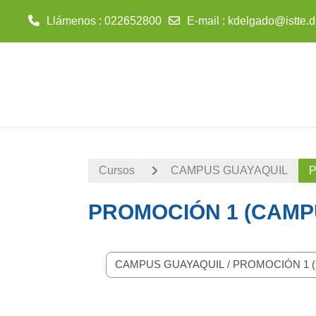
Llámenos
: 022652800
E-mail
:
kdelgado@istte.d
Saltar al contenido principal
Cursos
CAMPUS GUAYAQUIL
P
PROMOCIÓN 1 (CAMP
Categorías