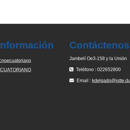
información
Contáctenos
Jambelí Oe3-158 y la Unión
cnoecuatoriano
Teléfono : 022652800
CUATORIANO
Email :
kdelgado@istte.du