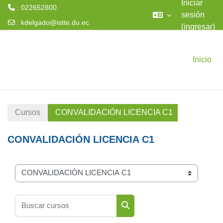
Iniciar
: 022652800
sesión
:
kdelgado@istte.du.ec
(ingresar)
Saltar al contenido principal
Inicio
Cursos
CONVALIDACIÓN LICENCIA C1
CONVALIDACIÓN LICENCIA C1
Categorías
Buscar cursos
Buscar cursos