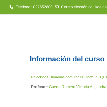
Teléfono : 022652800
Correo electrónico :
kdelga
Salta al contenido principal
Información del curso
Relaciones Humanas nocturna N1 norte P13 (Psi.
Profesor:
Guerra Romero Victoria Alejandra