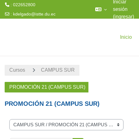
Iniciar
: 022652800
sesión
:
kdelgado@istte.du.ec
(ingresar)
Saltar al contenido principal
Inicio
Cursos
CAMPUS SUR
PROMOCIÓN 21 (CAMPUS SUR)
PROMOCIÓN 21 (CAMPUS SUR)
Categorías