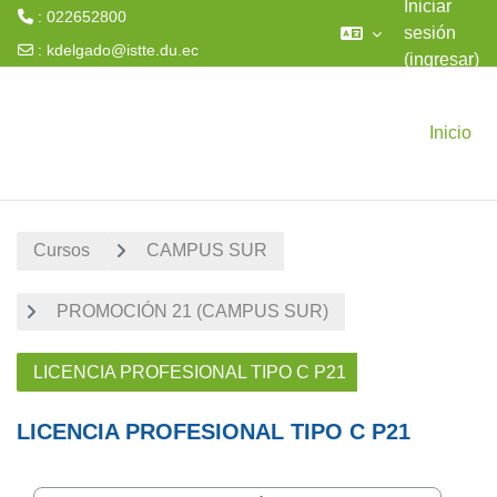
Iniciar
: 022652800
sesión
:
kdelgado@istte.du.ec
(ingresar)
Saltar al contenido principal
Inicio
Cursos
CAMPUS SUR
PROMOCIÓN 21 (CAMPUS SUR)
LICENCIA PROFESIONAL TIPO C P21
LICENCIA PROFESIONAL TIPO C P21