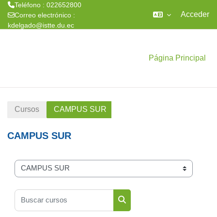
Teléfono : 022652800
Acceder
Correo electrónico :
kdelgado@istte.du.ec
Salta al contenido principal
Página Principal
Cursos
CAMPUS SUR
CAMPUS SUR
Categorías
Buscar cursos
Buscar cursos