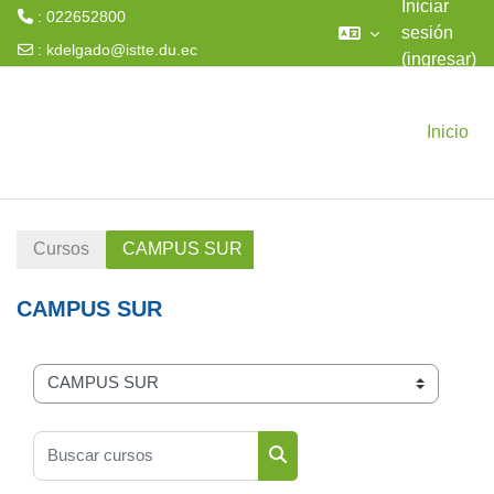
Iniciar
: 022652800
sesión
:
kdelgado@istte.du.ec
(ingresar)
Saltar al contenido principal
Inicio
Cursos
CAMPUS SUR
CAMPUS SUR
Categorías
Buscar cursos
Buscar cursos