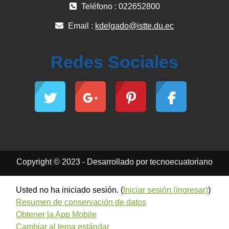
Teléfono : 022652800
Email :
kdelgado@istte.du.ec
Redes Sociales
Copyright © 2023 - Desarrollado por tecnoecuatoriano
Usted no ha iniciado sesión. (
Iniciar sesión (ingresar)
)
Resumen de conservación de datos
Obtener la App Mobile
Cambiar al tema estándar