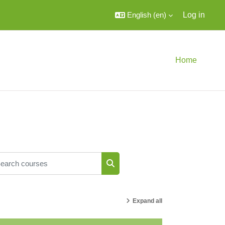
English ‎(en)‎
Log in
Home
arch courses
Search courses
Expand all