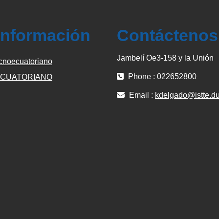
información
Contáctenos
Jambelí Oe3-158 y la Unión
cnoecuatoriano
Phone : 022652800
CUATORIANO
Email :
kdelgado@istte.du