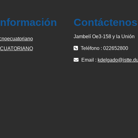
información
Contáctenos
Jambelí Oe3-158 y la Unión
cnoecuatoriano
Teléfono : 022652800
CUATORIANO
Email :
kdelgado@istte.du